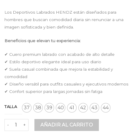
price
price
was:
is:
Los Deportivos Labrados HENDZ están diseñados para
$ 219.900.
$ 182.517.
hombres que buscan comodidad diaria sin renunciar a una
imagen sofisticada y bien definida.
Beneficios que elevan tu experiencia:
✔ Cuero premium labrado con acabado de alto detalle
✔ Estilo deportivo elegante ideal para uso diario
✔ Suela casual combinada que mejora la estabilidad y
comodidad
✔ Diseño versátil para outfits casuales y ejecutivos modernos
✔ Confort superior para largas jornadas sin fatiga
TALLA
37
38
39
40
41
42
43
44
Deportivos Labrados Negro en Cuero Premium con Suela 
AÑADIR AL CARRITO