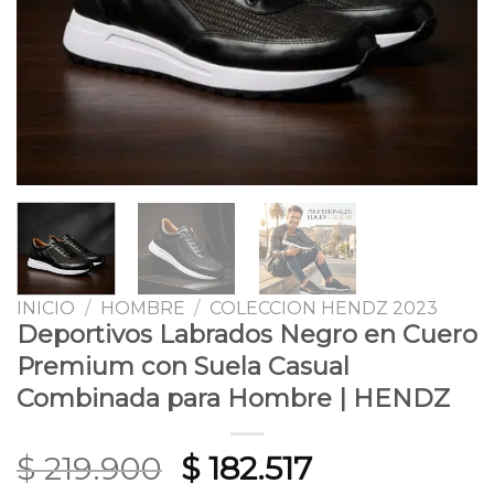
INICIO
/
HOMBRE
/
COLECCION HENDZ 2023
Deportivos Labrados Negro en Cuero
Premium con Suela Casual
Combinada para Hombre | HENDZ
Original
Current
$
219.900
$
182.517