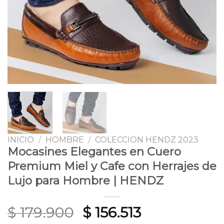
INICIO
/
HOMBRE
/
COLECCION HENDZ 2023
Mocasines Elegantes en Cuero
Premium Miel y Cafe con Herrajes de
Lujo para Hombre | HENDZ
Original
Current
$
179.900
$
156.513