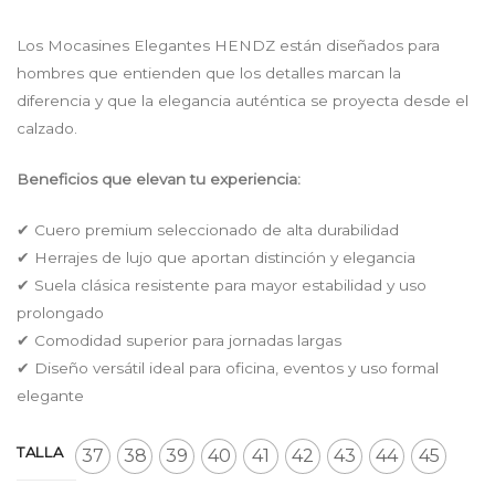
price
price
was:
is:
Los Mocasines Elegantes HENDZ están diseñados para
$ 179.900.
$ 156.513.
hombres que entienden que los detalles marcan la
diferencia y que la elegancia auténtica se proyecta desde el
calzado.
Beneficios que elevan tu experiencia:
✔ Cuero premium seleccionado de alta durabilidad
✔ Herrajes de lujo que aportan distinción y elegancia
✔ Suela clásica resistente para mayor estabilidad y uso
prolongado
✔ Comodidad superior para jornadas largas
✔ Diseño versátil ideal para oficina, eventos y uso formal
elegante
TALLA
37
38
39
40
41
42
43
44
45