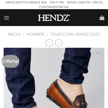
Skip
¡DESCUENTOS HENDZ 10% - 13% Y 17% - ENVÍO GRATIS + PAGO
CONTRAENTREGA!
to
content
INICIO
/
HOMBRE
/
COLECCION HENDZ 2023
¡Oferta!
Añadir
a la
lista de
deseos