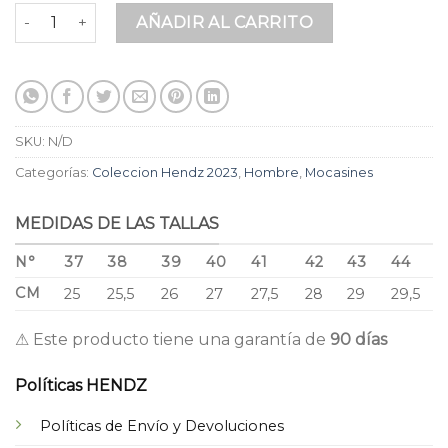
Mocasines Elegantes en Cuero Premium Miel y Cafe con He
AÑADIR AL CARRITO
SKU:
N/D
Categorías:
Coleccion Hendz 2023
,
Hombre
,
Mocasines
MEDIDAS DE LAS TALLAS
N°
37
38
39
40
41
42
43
44
CM
25
25,5
26
27
27,5
28
29
29,5
⚠ Este producto tiene una garantía de
90 días
Políticas HENDZ
Políticas de Envío y Devoluciones