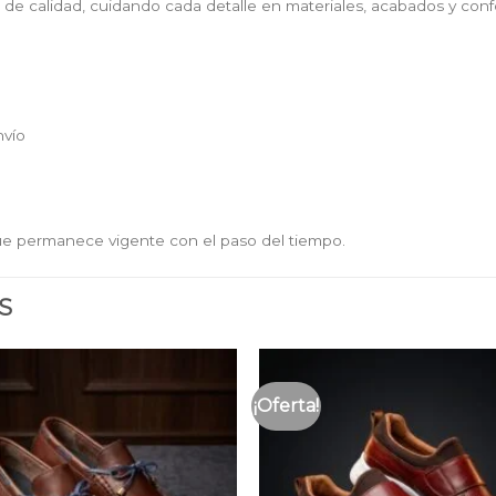
de calidad, cuidando cada detalle en materiales, acabados y conf
nvío
que permanece vigente con el paso del tiempo.
S
¡Oferta!
Añadir
a la
lista
de
deseos