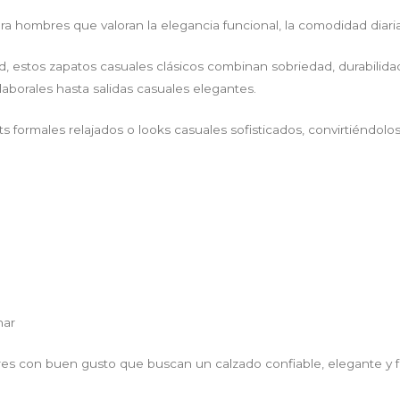
ombres que valoran la elegancia funcional, la comodidad diaria 
, estos zapatos casuales clásicos combinan sobriedad, durabilidad
laborales hasta salidas casuales elegantes.
ts formales relajados o looks casuales sofisticados, convirtiéndol
o
nar
 con buen gusto que buscan un calzado confiable, elegante y funci