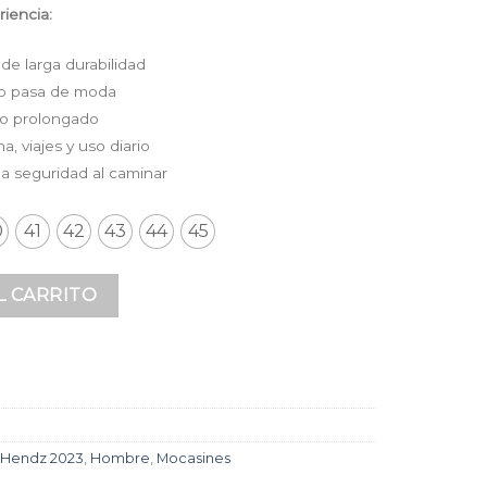
iencia:
de larga durabilidad
no pasa de moda
so prolongado
na, viajes y uso diario
da seguridad al caminar
0
41
42
43
44
45
mium Estilo Casual Clásico para Hombre | HENDZ cantidad
L CARRITO
 Hendz 2023
,
Hombre
,
Mocasines