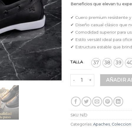
Beneficios que elevan tu exper
✔ Cuero premium resistente y 
✔ Diseño casual clásico que 
✔ Comodidad superior para u
✔ Estilo versátil ideal para ofici
✔ Estructura estable que brin
TALLA
37
38
39
4
Apaches Negro en Cuero Pre
AÑADIR A
SKU:
N/D
Categorías:
Apaches
,
Coleccion