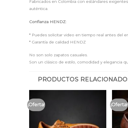
Fabricados en Colombia con estándares exigentes 
auténtica.
Confianza HENDZ:
* Puedes solicitar video en tiempo real antes del e
* Garantía de calidad HENDZ
No son solo zapatos casuales.
Son un clásico de estilo, comodidad y elegancia 
PRODUCTOS RELACIONADO
¡Oferta!
¡Oferta!
Añadir
Añadir
a la
a la
lista
lista
de
de
deseos
deseos