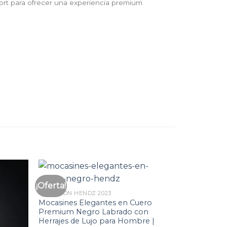
ort para ofrecer una experiencia premium
¡Oferta!
Añadir
Añadir
COLECCION HENDZ 2023
a la
a la
Mocasines Elegantes en Cuero
lista
lista
de
de
Premium Negro Labrado con
deseos
deseos
Herrajes de Lujo para Hombre |