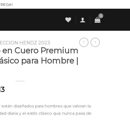
TREGA!
ECCION HENDZ 2023
 en Cuero Premium
lásico para Hombre |
l
Current
13
price
is:
stán diseñados para hombres que valoran la
00.
$ 165.213.
ad diaria y el estilo clásico que nunca pasa de