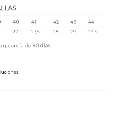
ALLAS
9
40
41
42
43
44
6
27
27,5
28
29
29,5
a garantía de
90 días
oluciones