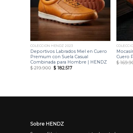
Cuero
 Herrajes
HENDZ
nt
13.
COLECCION HENDZ 2023
COLECCI
Deportivos Labrados Miel en Cuero
Mocasín
Premium con Suela Casual
Cuero 
Combinada para Hombre | HENDZ
$
169.9
Original
Current
$
219.900
$
182.517
price
price
was:
is:
$ 219.900.
$ 182.517.
Sobre HENDZ