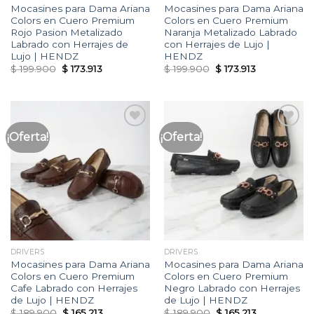
Mocasines para Dama Ariana
Mocasines para Dama Ariana
Colors en Cuero Premium
Colors en Cuero Premium
Rojo Pasion Metalizado
Naranja Metalizado Labrado
Labrado con Herrajes de
con Herrajes de Lujo |
Lujo | HENDZ
HENDZ
Original
Current
Original
Current
$
199.900
$
173.913
$
199.900
$
173.913
price
price
price
price
was:
is:
was:
is:
$ 199.900.
$ 173.913.
$ 199.900.
$ 173.913.
¡Oferta!
¡Oferta!
Añadir
Añadir
a la
a la
lista
lista
de
de
deseos
deseos
DRIVERS
DRIVERS
Mocasines para Dama Ariana
Mocasines para Dama Ariana
Colors en Cuero Premium
Colors en Cuero Premium
Cafe Labrado con Herrajes
Negro Labrado con Herrajes
de Lujo | HENDZ
de Lujo | HENDZ
Original
Current
Original
Current
$
189.900
$
165.213
$
189.900
$
165.213