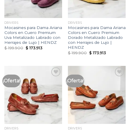
DRIVERS
DRIVERS
Mocasines para Dama Ariana
Mocasines para Dama Ariana
Colors en Cuero Premium
Colors en Cuero Premium
Uva Metalizado Labrado con
Dorado Metalizado Labrado
Herrajes de Lujo | HENDZ
con Herrajes de Lujo |
HENDZ
Original
Current
$
199.900
$
173.913
price
price
Original
Current
$
199.900
$
173.913
was:
is:
price
price
$ 199.900.
$ 173.913.
was:
is:
$ 199.900.
$ 173.913.
¡Oferta!
¡Oferta!
Añadir
Añadir
a la
a la
lista
lista
de
de
deseos
deseos
DRIVERS
DRIVERS