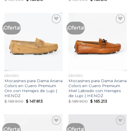
price
price
price
price
was:
is:
was:
is:
$ 189.900.
$ 165.213.
$ 189.900.
$ 165.213.
¡Oferta!
¡Oferta!
Añadir
Añadir
a la
a la
lista
lista
de
de
deseos
deseos
DRIVERS
DRIVERS
Mocasines para Dama Ariana
Mocasines para Dama Ariana
Colors en Cuero Premium
Colors en Cuero Premium
Oro con Herrajes de Lujo |
Miel Labrado con Herrajes
HENDZ
de Lujo | HENDZ
Original
Current
Original
Current
$
169.900
$
147.813
$
189.900
$
165.213
price
price
price
price
was:
is:
was:
is:
$ 169.900.
$ 147.813.
$ 189.900.
$ 165.213.
¡Oferta!
¡Oferta!
Añadir
Añadir