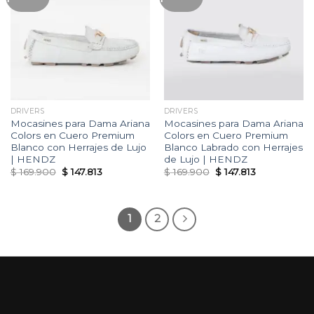
a la
a la
lista
lista
de
de
deseos
deseos
DRIVERS
DRIVERS
Mocasines para Dama Ariana
Mocasines para Dama Ariana
Colors en Cuero Premium
Colors en Cuero Premium
Blanco con Herrajes de Lujo
Blanco Labrado con Herrajes
| HENDZ
de Lujo | HENDZ
Original
Current
Original
Current
$
169.900
$
147.813
$
169.900
$
147.813
price
price
price
price
was:
is:
was:
is:
$ 169.900.
$ 147.813.
$ 169.900.
$ 147.813.
1
2