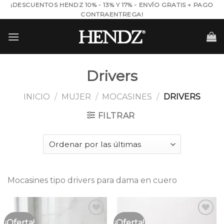
Skip
¡DESCUENTOS HENDZ 10% - 13% Y 17% - ENVÍO GRATIS + PAGO
CONTRAENTREGA!
to
content
Drivers
INICIO
/
MUJER
/
MOCASINES
/
DRIVERS
FILTRAR
Mocasines tipo drivers para dama en cuero
¡Oferta!
¡Oferta!
Añadir
Añadir