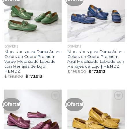
a la
a la
lista
lista
de
de
deseos
deseos
DRIVERS
DRIVERS
Mocasines para Dama Ariana
Mocasines para Dama Ariana
Colors en Cuero Premium
Colors en Cuero Premium
Verde Metalizado Labrado
Azul Metalizado Labrado con
con Herrajes de Lujo |
Herrajes de Lujo | HENDZ
HENDZ
Original
Current
$
199.900
$
173.913
price
price
Original
Current
$
199.900
$
173.913
was:
is:
price
price
$ 199.900.
$ 173.913.
was:
is:
$ 199.900.
$ 173.913.
¡Oferta!
¡Oferta!
Añadir
Añadir
a la
a la
lista
lista
de
de
deseos
deseos