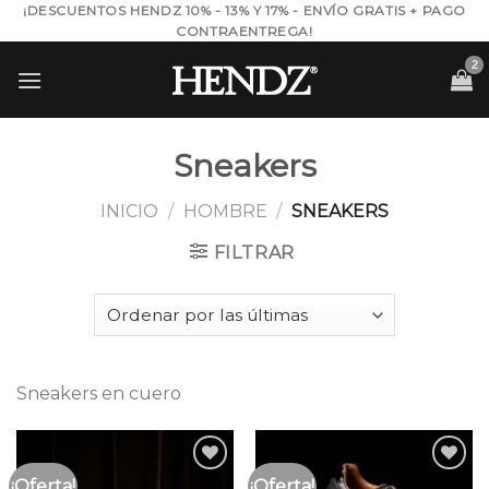
Skip
¡DESCUENTOS HENDZ 10% - 13% Y 17% - ENVÍO GRATIS + PAGO
CONTRAENTREGA!
to
content
Sneakers
INICIO
/
HOMBRE
/
SNEAKERS
FILTRAR
Sneakers en cuero
¡Oferta!
¡Oferta!
Añadir
Añadir