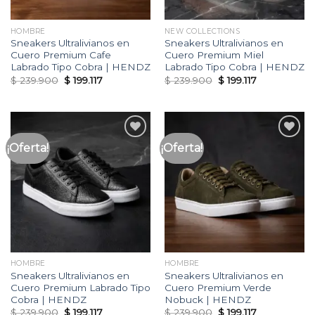
HOMBRE
NEW COLLECTIONS
Sneakers Ultralivianos en
Sneakers Ultralivianos en
Cuero Premium Cafe
Cuero Premium Miel
Labrado Tipo Cobra | HENDZ
Labrado Tipo Cobra | HENDZ
Original
Current
Original
Current
$
239.900
$
199.117
$
239.900
$
199.117
price
price
price
price
was:
is:
was:
is:
$ 239.900.
$ 199.117.
$ 239.900.
$ 199.117.
¡Oferta!
¡Oferta!
Añadir
Añadir
a la
a la
lista
lista
de
de
deseos
deseos
HOMBRE
HOMBRE
Sneakers Ultralivianos en
Sneakers Ultralivianos en
Cuero Premium Labrado Tipo
Cuero Premium Verde
Cobra | HENDZ
Nobuck | HENDZ
Original
Current
Original
Current
$
239.900
$
199.117
$
239.900
$
199.117