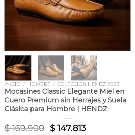
INICIO
/
HOMBRE
/
COLECCION HENDZ 2023
Mocasines Classic Elegante Miel en
Cuero Premium sin Herrajes y Suela
Clásica para Hombre | HENDZ
Original
Current
$
169.900
$
147.813