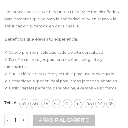
price
price
was:
is:
Los Mocasines Classic Elegantes HENDZ están diseñados
$ 169.900.
$ 147.813.
para hombres que valoran la sobriedad, el buen gusto y la
sofisticación auténtica en cada detalle.
Beneficios que elevan tu experiencia:
✔ Cuero premium seleccionado de alta durabilidad
✔ Diseño sin herrajes para una estética elegante y
minimalista
✔ Suela clásica resistente y estable para uso prolongado
✔ Comodidad superior ideal para largas jornadas laborales
✔ Estilo versátil perfecto para oficina, eventos y uso formal
TALLA
37
38
39
40
41
42
43
44
45
Mocasines Classic Elegante Miel en Cuero Premium sin Her
AÑADIR AL CARRITO