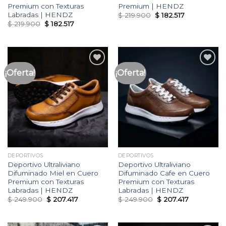
Premium con Texturas
Premium | HENDZ
Labradas | HENDZ
Original
Current
$
219.900
$
182.517
price
price
Original
Current
$
219.900
$
182.517
was:
is:
price
price
$ 219.900.
$ 182.517.
was:
is:
$ 219.900.
$ 182.517.
¡Oferta!
¡Oferta!
Añadir
Añadir
a la
a la
lista
lista
de
de
deseos
deseos
DEPORTIVOS
DEPORTIVOS
Deportivo Ultraliviano
Deportivo Ultraliviano
Difuminado Miel en Cuero
Difuminado Cafe en Cuero
Premium con Texturas
Premium con Texturas
Labradas | HENDZ
Labradas | HENDZ
Original
Current
Original
Current
$
249.900
$
207.417
$
249.900
$
207.417
price
price
price
price
was:
is:
was:
is:
$ 249.900.
$ 207.417.
$ 249.900.
$ 207.417.