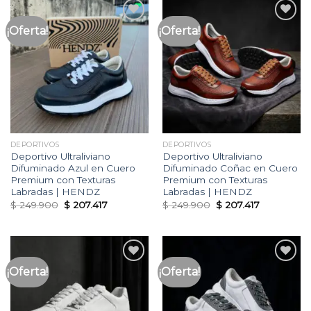
¡Oferta!
¡Oferta!
Añadir
Añadir
a la
a la
lista
lista
de
de
deseos
deseos
DEPORTIVOS
DEPORTIVOS
Deportivo Ultraliviano
Deportivo Ultraliviano
Difuminado Azul en Cuero
Difuminado Coñac en Cuero
Premium con Texturas
Premium con Texturas
Labradas | HENDZ
Labradas | HENDZ
Original
Current
Original
Current
$
249.900
$
207.417
$
249.900
$
207.417
price
price
price
price
was:
is:
was:
is:
$ 249.900.
$ 207.417.
$ 249.900.
$ 207.417.
¡Oferta!
¡Oferta!
Añadir
Añadir
a la
a la
lista
lista
de
de
deseos
deseos