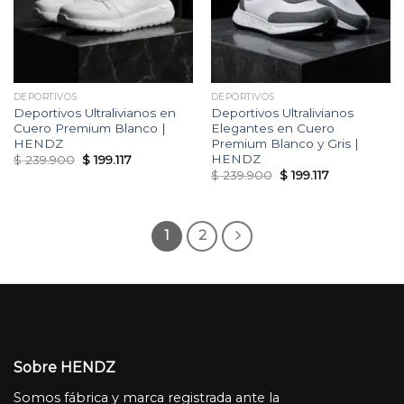
DEPORTIVOS
DEPORTIVOS
Deportivos Ultralivianos en
Deportivos Ultralivianos
Cuero Premium Blanco |
Elegantes en Cuero
HENDZ
Premium Blanco y Gris |
HENDZ
Original
Current
$
239.900
$
199.117
price
price
Original
Current
$
239.900
$
199.117
was:
is:
price
price
$ 239.900.
$ 199.117.
was:
is:
$ 239.900.
$ 199.117.
1
2
Sobre HENDZ
Somos fábrica y marca registrada ante la