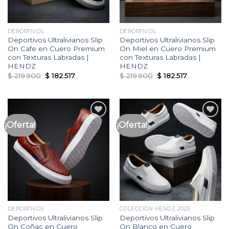
DEPORTIVOS
DEPORTIVOS
Deportivos Ultralivianos Slip
Deportivos Ultralivianos Slip
On Cafe en Cuero Premium
On Miel en Cuero Premium
con Texturas Labradas |
con Texturas Labradas |
HENDZ
HENDZ
Original
Current
Original
Current
$
219.900
$
182.517
$
219.900
$
182.517
price
price
price
price
was:
is:
was:
is:
$ 219.900.
$ 182.517.
$ 219.900.
$ 182.517.
¡Oferta!
¡Oferta!
Añadir
Añadir
a la
a la
lista
lista
de
de
deseos
deseos
DEPORTIVOS
COLECCION HENDZ 2023
Deportivos Ultralivianos Slip
Deportivos Ultralivianos Slip
On Coñac en Cuero
On Blanco en Cuero