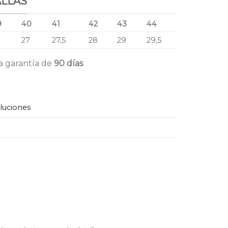
ALLAS
9
40
41
42
43
44
6
27
27,5
28
29
29,5
a garantía de
90 días
oluciones