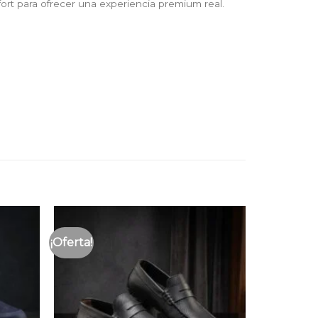
ort para ofrecer una experiencia premium real.
¡Oferta!
Añadir
Añadir
a la
a la
lista
lista
de
de
deseos
deseos