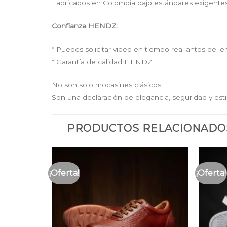
Fabricados en Colombia bajo estándares exigentes 
Confianza HENDZ:
* Puedes solicitar video en tiempo real antes del e
* Garantía de calidad HENDZ
No son solo mocasines clásicos.
Son una declaración de elegancia, seguridad y esti
PRODUCTOS RELACIONADO
¡Oferta!
¡Oferta!
Añadir
Añadir
a la
a la
lista
lista
de
de
deseos
deseos