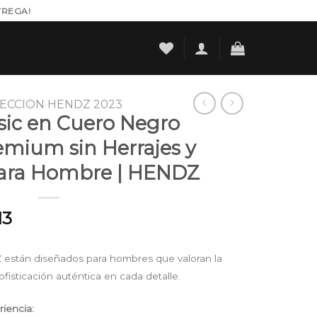
TREGA!
ECCION HENDZ 2023
sic en Cuero Negro
mium sin Herrajes y
para Hombre | HENDZ
l
Current
13
price
is:
están diseñados para hombres que valoran la
00.
$ 147.813.
ofisticación auténtica en cada detalle.
iencia: