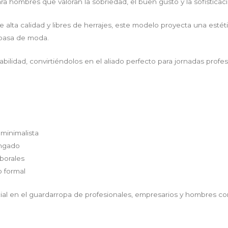
hombres que valoran la sobriedad, el buen gusto y la sofisticaci
a calidad y libres de herrajes, este modelo proyecta una estética 
 pasa de moda.
rabilidad, convirtiéndolos en el aliado perfecto para jornadas prof
 minimalista
ongado
borales
o formal
cial en el guardarropa de profesionales, empresarios y hombres co