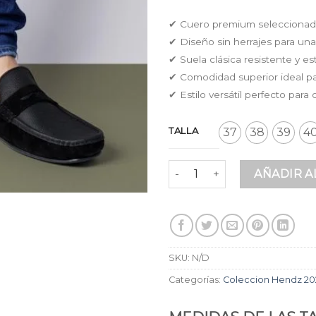
✔ Cuero premium seleccionado
✔ Diseño sin herrajes para una
✔ Suela clásica resistente y e
✔ Comodidad superior ideal par
✔ Estilo versátil perfecto para 
TALLA
37
38
39
4
Mocasines Classic en Cuero
AÑADIR A
SKU:
N/D
Categorías:
Coleccion Hendz 20