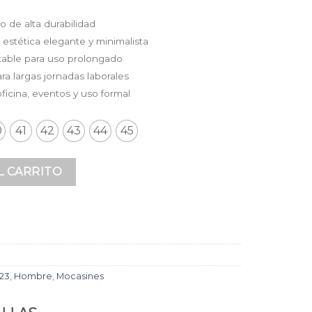
 de alta durabilidad
 estética elegante y minimalista
stable para uso prolongado
a largas jornadas laborales
oficina, eventos y uso formal
0
41
42
43
44
45
 Negro Combinado Premium sin Herrajes y Suela Clásica para
L CARRITO
23
,
Hombre
,
Mocasines