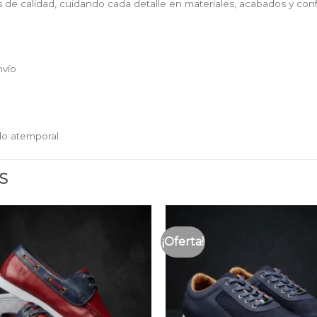
de calidad, cuidando cada detalle en materiales, acabados y conf
nvío
lo atemporal.
S
¡Oferta!
Añadir
a la
lista
de
deseos