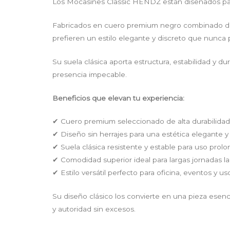
Los Mocasines Classic HENDZ están diseñados para 
Fabricados en cuero premium negro combinado de alt
prefieren un estilo elegante y discreto que nunca
Su suela clásica aporta estructura, estabilidad y du
presencia impecable.
Beneficios que elevan tu experiencia:
✔ Cuero premium seleccionado de alta durabilidad
✔ Diseño sin herrajes para una estética elegante y
✔ Suela clásica resistente y estable para uso prol
✔ Comodidad superior ideal para largas jornadas la
✔ Estilo versátil perfecto para oficina, eventos y us
Su diseño clásico los convierte en una pieza esen
y autoridad sin excesos.