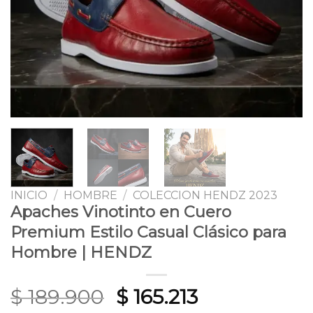
INICIO
/
HOMBRE
/
COLECCION HENDZ 2023
Apaches Vinotinto en Cuero
Premium Estilo Casual Clásico para
Hombre | HENDZ
Original
Current
$
189.900
$
165.213