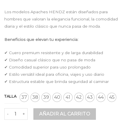
price
price
was:
is:
Los modelos Apaches HENDZ están diseñados para
$ 189.900.
$ 165.213.
hombres que valoran la elegancia funcional, la comodidad
diaria y el estilo clásico que nunca pasa de moda.
Beneficios que elevan tu experiencia:
✔ Cuero premium resistente y de larga durabilidad
✔ Diseño casual clásico que no pasa de moda
✔ Comodidad superior para uso prolongado
✔ Estilo versátil ideal para oficina, viajes y uso diario
✔ Estructura estable que brinda seguridad al caminar
TALLA
37
38
39
40
41
42
43
44
45
Apaches Vinotinto en Cuero Premium Estilo Casual Clásic
AÑADIR AL CARRITO