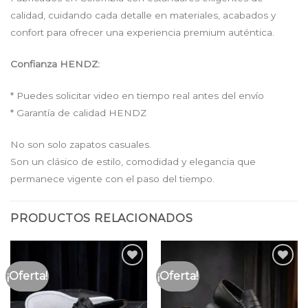
calidad, cuidando cada detalle en materiales, acabados y
confort para ofrecer una experiencia premium auténtica.
Confianza HENDZ:
* Puedes solicitar video en tiempo real antes del envío
* Garantía de calidad HENDZ
No son solo zapatos casuales.
Son un clásico de estilo, comodidad y elegancia que
permanece vigente con el paso del tiempo.
PRODUCTOS RELACIONADOS
¡Oferta!
¡Oferta!
Añadir
Añadir
a la
a la
lista
lista
de
de