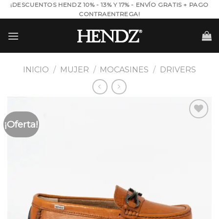
Skip
¡DESCUENTOS HENDZ 10% - 13% Y 17% - ENVÍO GRATIS + PAGO
CONTRAENTREGA!
to
content
INICIO
/
MUJER
/
MOCASINES
/
DRIVERS
¡Oferta!
Añadir
a la
lista de
deseos