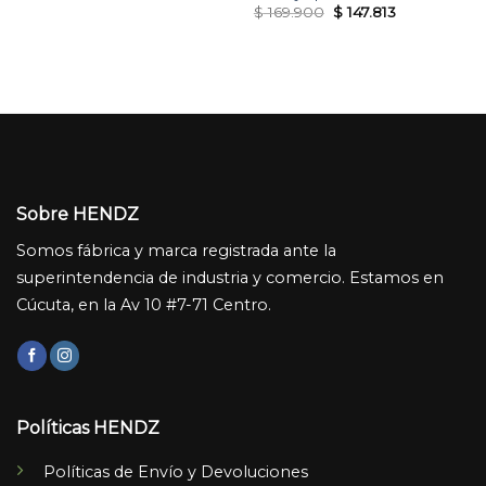
was:
is:
Original
Current
$
169.900
$
147.813
$ 189.900.
$ 165.213.
price
price
was:
is:
$ 169.900.
$ 147.813.
Sobre HENDZ
Somos fábrica y marca registrada ante la
superintendencia de industria y comercio. Estamos en
Cúcuta, en la Av 10 #7-71 Centro.
Políticas HENDZ
Políticas de Envío y Devoluciones