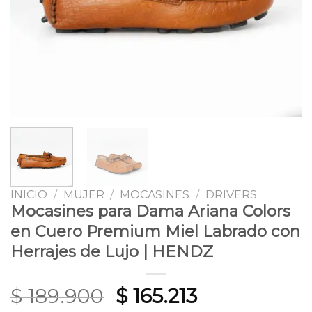
INICIO
/
MUJER
/
MOCASINES
/
DRIVERS
Mocasines para Dama Ariana Colors
en Cuero Premium Miel Labrado con
Herrajes de Lujo | HENDZ
Original
Current
$
189.900
$
165.213