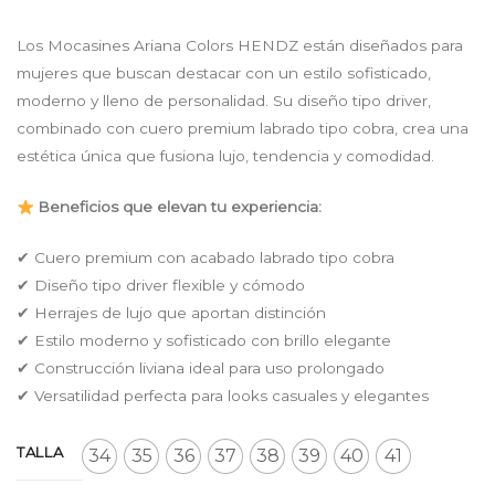
price
price
was:
is:
Los Mocasines Ariana Colors HENDZ están diseñados para
$ 189.900.
$ 165.213.
mujeres que buscan destacar con un estilo sofisticado,
moderno y lleno de personalidad. Su diseño tipo driver,
combinado con cuero premium labrado tipo cobra, crea una
estética única que fusiona lujo, tendencia y comodidad.
Beneficios que elevan tu experiencia:
✔ Cuero premium con acabado labrado tipo cobra
✔ Diseño tipo driver flexible y cómodo
✔ Herrajes de lujo que aportan distinción
✔ Estilo moderno y sofisticado con brillo elegante
✔ Construcción liviana ideal para uso prolongado
✔ Versatilidad perfecta para looks casuales y elegantes
TALLA
34
35
36
37
38
39
40
41