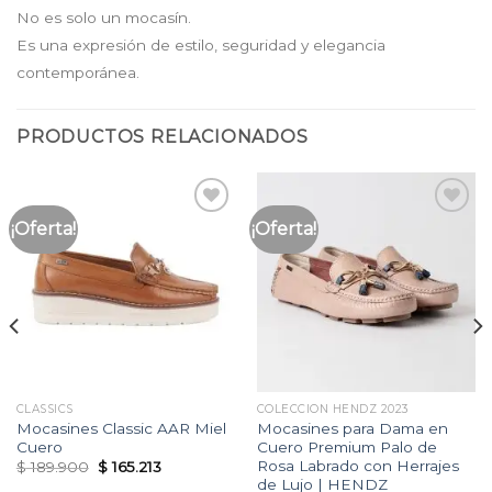
No es solo un mocasín.
Es una expresión de estilo, seguridad y elegancia
contemporánea.
PRODUCTOS RELACIONADOS
¡Oferta!
¡Oferta!
Añadir
Añadir
a la
a la
lista
lista
de
de
deseos
deseos
CLASSICS
COLECCION HENDZ 2023
Mocasines Classic AAR Miel
Mocasines para Dama en
Cuero
Cuero Premium Palo de
Rosa Labrado con Herrajes
Original
Current
$
189.900
$
165.213
price
price
de Lujo | HENDZ