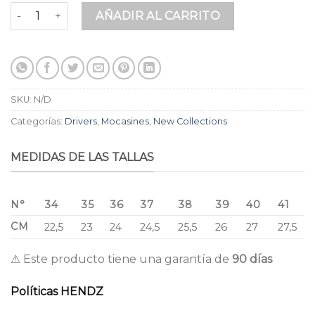
Mocasines para Dama Ariana Colors en Cuero Premium Miel
AÑADIR AL CARRITO
SKU:
N/D
Categorías:
Drivers
,
Mocasines
,
New Collections
MEDIDAS DE LAS TALLAS
N°
34
35
36
37
38
39
40
41
CM
22,5
23
24
24,5
25,5
26
27
27,5
⚠ Este producto tiene una garantía de
90 días
Políticas HENDZ