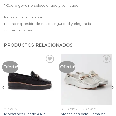
* Cuero genuino seleccionado y verificado
No es solo un mocasín.
Es una expresión de estilo, seguridad y elegancia
contemporánea.
PRODUCTOS RELACIONADOS
¡Oferta!
¡Oferta!
Añadir
Añadir
a la
a la
lista
lista
de
de
deseos
deseos
CLASSICS
COLECCION HENDZ 2023
Mocasines Classic AAR
Mocasines para Dama en