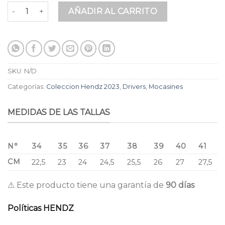
Mocasines para Dama en Cuero Premium Azul Metalizado La
AÑADIR AL CARRITO
SKU:
N/D
Categorías:
Coleccion Hendz 2023
,
Drivers
,
Mocasines
MEDIDAS DE LAS TALLAS
N°
34
35
36
37
38
39
40
41
CM
22,5
23
24
24,5
25,5
26
27
27,5
⚠ Este producto tiene una garantía de
90 días
Políticas HENDZ