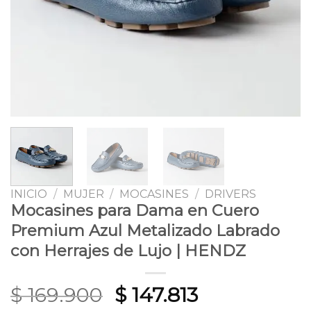
INICIO
/
MUJER
/
MOCASINES
/
DRIVERS
Mocasines para Dama en Cuero
Premium Azul Metalizado Labrado
con Herrajes de Lujo | HENDZ
Original
Current
$
169.900
$
147.813