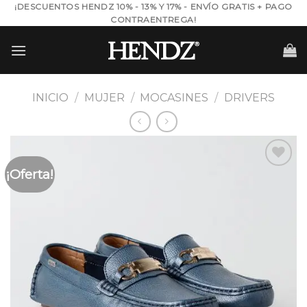
Skip
¡DESCUENTOS HENDZ 10% - 13% Y 17% - ENVÍO GRATIS + PAGO
CONTRAENTREGA!
to
content
INICIO
/
MUJER
/
MOCASINES
/
DRIVERS
¡Oferta!
Añadir
a la
lista de
deseos