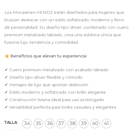
price
price
was:
is:
Los Mocasines HENDZ están diseñados para mujeres que
$ 169.900.
$ 147.813.
buscan destacar con un estilo sofisticado, moderno y lleno
de personalidad. Su diseño tipo driver, combinado con cuero
premium metalizado labrado, crea una estética única que
fusiona lujo, tendencia y comodidad.
Beneficios que elevan tu experiencia:
✔ Cuero premium metalizado con acabado labrado
✔ Diseño tipo driver flexible y cómodo
✔ Herrajes de lujo que aportan distinción
✔ Estilo moderno y sofisticado con brillo elegante
✔ Construcción liviana ideal para uso prolongado
✔ Versatilidad perfecta para looks casuales y elegantes
TALLA
34
35
36
37
38
39
40
41