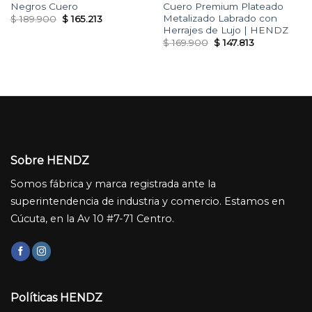
Negros Cuero
Cuero Premium Plateado
Metalizado Labrado con
Original
Current
$
189.900
$
165.213
price
price
Herrajes de Lujo | HENDZ
was:
is:
Original
Current
$
169.900
$
147.813
$ 189.900.
$ 165.213.
price
price
was:
is:
$ 169.900.
$ 147.813.
Sobre HENDZ
Somos fábrica y marca registrada ante la
superintendencia de industria y comercio. Estamos en
Cúcuta, en la Av 10 #7-71 Centro.
Políticas HENDZ