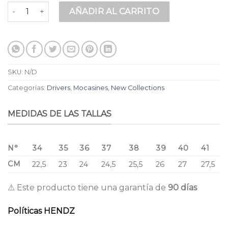
Mocasines para Dama Ariana Colors en Cuero Premium Blan
AÑADIR AL CARRITO
SKU:
N/D
Categorías:
Drivers
,
Mocasines
,
New Collections
MEDIDAS DE LAS TALLAS
N°
34
35
36
37
38
39
40
41
CM
22,5
23
24
24,5
25,5
26
27
27,5
⚠ Este producto tiene una garantía de
90 días
Políticas HENDZ