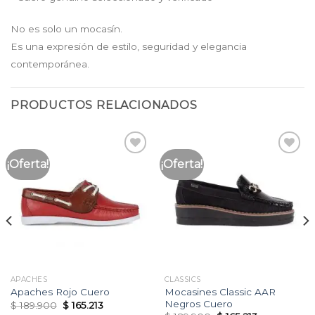
No es solo un mocasín.
Es una expresión de estilo, seguridad y elegancia
contemporánea.
PRODUCTOS RELACIONADOS
¡Oferta!
¡Oferta!
Añadir
Añadir
a la
a la
lista
lista
de
de
deseos
deseos
APACHES
CLASSICS
Mocasines Classic AAR
Apaches Rojo Cuero
Negros Cuero
Original
Current
$
189.900
$
165.213
price
price