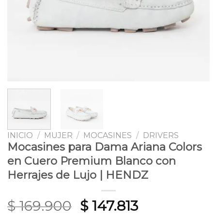
INICIO
/
MUJER
/
MOCASINES
/
DRIVERS
Mocasines para Dama Ariana Colors
en Cuero Premium Blanco con
Herrajes de Lujo | HENDZ
Original
Current
$
169.900
$
147.813