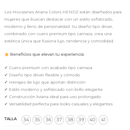
price
price
was:
is:
Los Mocasines Ariana Colors HENDZ están diseñados para
$ 169.900.
$ 147.813.
mujeres que buscan destacar con un estilo sofisticado,
moderno y lleno de personalidad. Su diseño tipo driver,
combinado con cuero premium tipo carnaza, crea una
estética única que fusiona lujo, tendencia y comodidad.
Beneficios que elevan tu experiencia:
✔ Cuero premium con acabado tipo carnaza
✔ Diseño tipo driver flexible y cómodo
✔ Herrajes de lujo que aportan distinción
✔ Estilo moderno y sofisticado con brillo elegante
✔ Construcción liviana ideal para uso prolongado
✔ Versatilidad perfecta para looks casuales y elegantes
TALLA
34
35
36
37
38
39
40
41