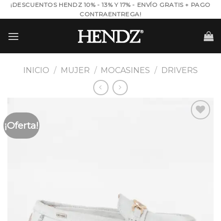
Skip
¡DESCUENTOS HENDZ 10% - 13% Y 17% - ENVÍO GRATIS + PAGO
CONTRAENTREGA!
to
content
INICIO
/
MUJER
/
MOCASINES
/
DRIVERS
¡Oferta!
Añadir
a la
lista de
deseos