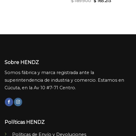
Original
Current
$
189.900
$
165.213
was:
is:
price
price
$ 189.900.
$ 165.213.
was:
is:
$ 189.900.
$ 165.213.
Sobre HENDZ
Somos fábrica y marca registrada ante la
superintendencia de industria y comercio. Estamos en
Cúcuta, en la Av 10 #7-71 Centro.
Políticas HENDZ
Políticas de Envío y Devoluciones