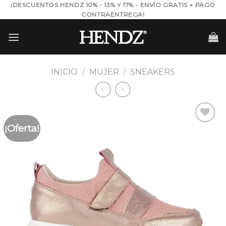
Skip
¡DESCUENTOS HENDZ 10% - 13% Y 17% - ENVÍO GRATIS + PAGO
CONTRAENTREGA!
to
content
INICIO
/
MUJER
/
SNEAKERS
¡Oferta!
Añadir
a la
lista de
deseos