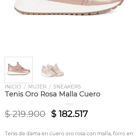
INICIO
/
MUJER
/
SNEAKERS
Tenis Oro Rosa Malla Cuero
Original
Current
$
219.900
$
182.517
price
price
was:
is:
Tenis de dama en cuero oro rosa con malla, forro en