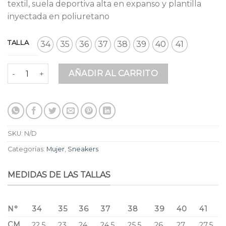
$ 219.900.
$ 182.517.
textil, suela deportiva alta en expanso y plantilla
inyectada en poliuretano
TALLA
34
35
36
37
38
39
40
41
Tenis Oro Rosa Malla Cuero cantidad
AÑADIR AL CARRITO
SKU:
N/D
Categorías:
Mujer
,
Sneakers
MEDIDAS DE LAS TALLAS
N°
34
35
36
37
38
39
40
41
CM
22,5
23
24
24,5
25,5
26
27
27,5