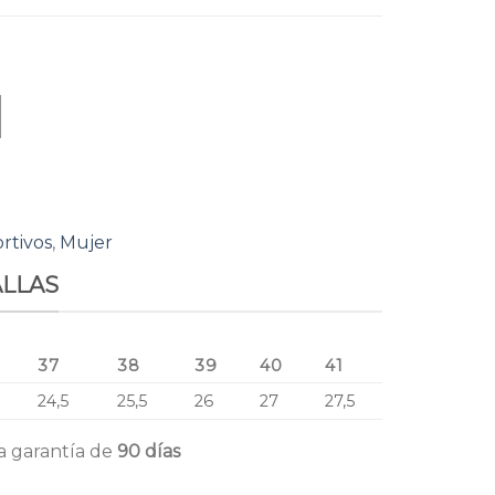
rtivos
,
Mujer
ALLAS
37
38
39
40
41
24,5
25,5
26
27
27,5
a garantía de
90 días