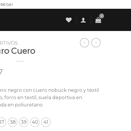
TREGA!
RTIVOS
gro Cuero
l
Current
7
price
ro negro con cuero nobuck negro y textil
is:
, forro en textil, suela deportiva en
0.
$ 182.517.
tada en poliuretano
37
38
39
40
41