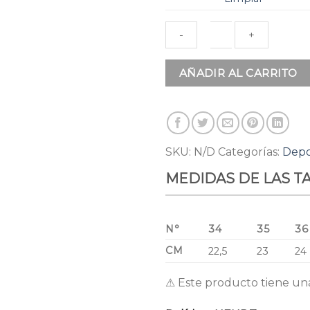
Deportivos
AÑADIR AL CARRITO
Negro
Cuero
cantidad
SKU:
N/D
Categorías:
Depo
MEDIDAS DE LAS T
N°
34
35
36
CM
22,5
23
24
⚠ Este producto tiene un