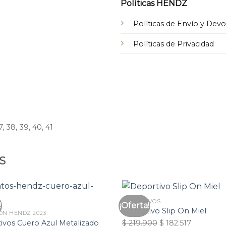
Políticas HENDZ
Políticas de Envío y Dev
Políticas de Privacidad
7, 38, 39, 40, 41
S
DEPORTIVOS
!
¡Oferta!
Añadir
Deportivo Slip On Miel
ON HENDZ 2023
a la
Original
Current
lista
ivos Cuero Azul Metalizado
$
219.900
$
182.517