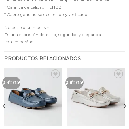
* Garantía de calidad HENDZ
* Cuero genuino seleccionado y verificado
No es solo un mocasín.
Es una expresión de estilo, seguridad y elegancia
contemporánea.
PRODUCTOS RELACIONADOS
¡Oferta!
¡Oferta!
Añadir
Añadir
a la
a la
lista
lista
de
de
deseos
deseos