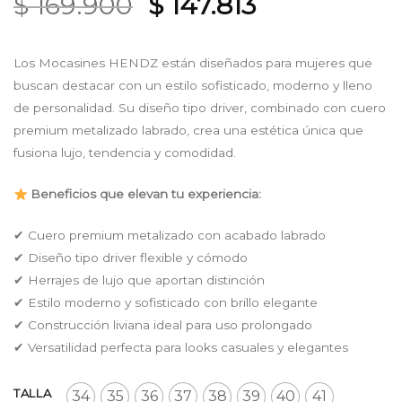
Original
Current
$
169.900
$
147.813
price
price
was:
is:
Los Mocasines HENDZ están diseñados para mujeres que
$ 169.900.
$ 147.813.
buscan destacar con un estilo sofisticado, moderno y lleno
de personalidad. Su diseño tipo driver, combinado con cuero
premium metalizado labrado, crea una estética única que
fusiona lujo, tendencia y comodidad.
Beneficios que elevan tu experiencia:
✔ Cuero premium metalizado con acabado labrado
✔ Diseño tipo driver flexible y cómodo
✔ Herrajes de lujo que aportan distinción
✔ Estilo moderno y sofisticado con brillo elegante
✔ Construcción liviana ideal para uso prolongado
✔ Versatilidad perfecta para looks casuales y elegantes
TALLA
34
35
36
37
38
39
40
41