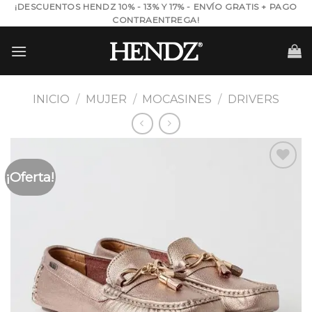
Skip
¡DESCUENTOS HENDZ 10% - 13% Y 17% - ENVÍO GRATIS + PAGO
CONTRAENTREGA!
to
content
INICIO
/
MUJER
/
MOCASINES
/
DRIVERS
¡Oferta!
Añadir
a la
lista de
deseos