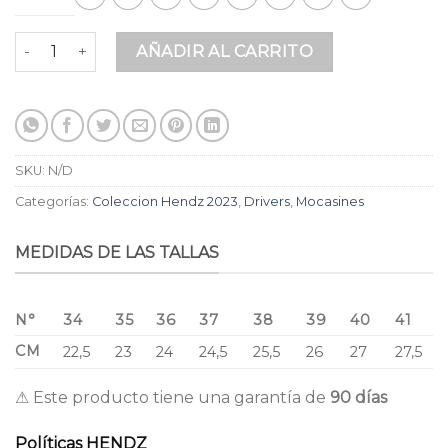
Mocasines para Dama en Cuero Premium Oro Rosa Metaliza
AÑADIR AL CARRITO
SKU:
N/D
Categorías:
Coleccion Hendz 2023
,
Drivers
,
Mocasines
MEDIDAS DE LAS TALLAS
N°
34
35
36
37
38
39
40
41
CM
22,5
23
24
24,5
25,5
26
27
27,5
⚠ Este producto tiene una garantía de
90 días
Políticas HENDZ