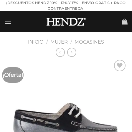
Skip
¡DESCUENTOS HENDZ 10% - 13% Y 17% - ENVÍO GRATIS + PAGO
CONTRAENTREGA!
to
content
INICIO
/
MUJER
/
MOCASINES
¡Oferta!
Añadir
a la
lista de
deseos