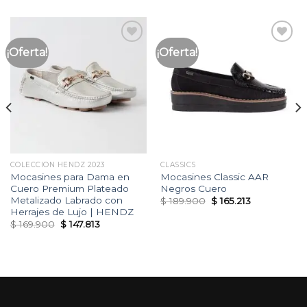
¡Oferta!
¡Oferta!
Añadir
Añadir
a la
a la
lista
lista
de
de
deseos
deseos
COLECCION HENDZ 2023
CLASSICS
Mocasines para Dama en
Mocasines Classic AAR
Cuero Premium Plateado
Negros Cuero
Metalizado Labrado con
Original
Current
$
189.900
$
165.213
price
price
Herrajes de Lujo | HENDZ
was:
is:
Original
Current
$
169.900
$
147.813
$ 189.900.
$ 165.213.
price
price
was:
is:
$ 169.900.
$ 147.813.