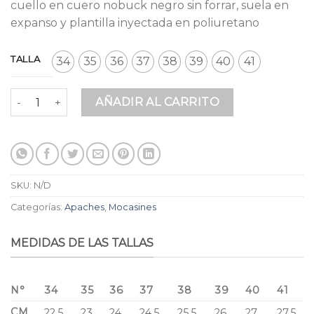
$ 189.900.
$ 165.213.
cuello en cuero nobuck negro sin forrar, suela en
expanso y plantilla inyectada en poliuretano
TALLA
34
35
36
37
38
39
40
41
Apaches Gris Metalizado Cuero cantidad
AÑADIR AL CARRITO
SKU:
N/D
Categorías:
Apaches
,
Mocasines
MEDIDAS DE LAS TALLAS
N°
34
35
36
37
38
39
40
41
CM
22,5
23
24
24,5
25,5
26
27
27,5