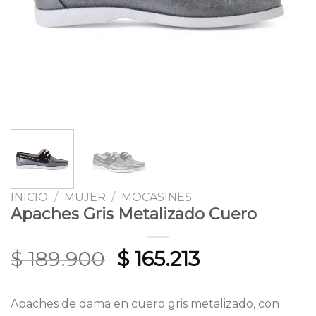
INICIO
/
MUJER
/
MOCASINES
Apaches Gris Metalizado Cuero
Original
Current
$
189.900
$
165.213
price
price
was:
is:
Apaches de dama en cuero gris metalizado, con