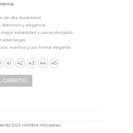
iencia:
 de alta durabilidad
 distinción y elegancia
a mayor estabilidad y uso prolongado
nadas largas
icina, eventos y uso formal elegante
0
41
42
43
44
45
o Premium Gris con Herrajes de Lujo y Suela Clásica para H
L CARRITO
Hendz 2023
,
Hombre
,
Mocasines