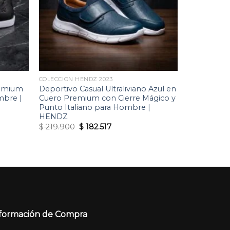
COLECCION HENDZ 2023
remium
Deportivo Casual Ultraliviano Azul en
mbre |
Cuero Premium con Cierre Mágico y
Punto Italiano para Hombre |
HENDZ
Original
Current
$
219.900
$
182.517
price
price
was:
is:
$ 219.900.
$ 182.517.
formación de Compra