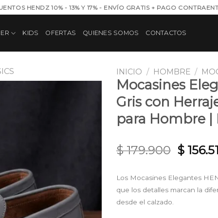
UENTOS HENDZ 10% - 13% Y 17% - ENVÍO GRATIS + PAGO CONTRAEN
JER
KIDS
OFERTAS
QUIENES SOMOS
CONTACTOS
ICS
INICIO
/
HOMBRE
/
MOC
Mocasines Ele
Gris con Herraj
Añadir
para Hombre 
a la
lista de
deseos
Origina
$
179.900
$
156.5
price
was:
Los Mocasines Elegantes HEN
$ 179.9
que los detalles marcan la dif
desde el calzado.