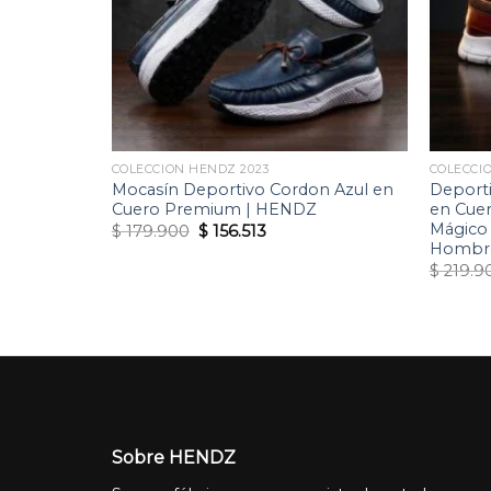
COLECCION HENDZ 2023
COLECCI
Cuero
Mocasín Deportivo Cordon Azul en
Deporti
Herrajes de
Cuero Premium | HENDZ
en Cue
DZ
Mágico 
Original
Current
$
179.900
$
156.513
price
price
Hombr
nt
was:
is:
$
219.9
$ 179.900.
$ 156.513.
13.
Sobre HENDZ