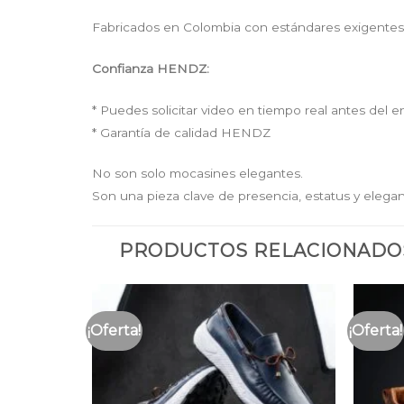
Fabricados en Colombia con estándares exigentes d
Confianza HENDZ:
* Puedes solicitar video en tiempo real antes del e
* Garantía de calidad HENDZ
No son solo mocasines elegantes.
Son una pieza clave de presencia, estatus y elegan
PRODUCTOS RELACIONADO
¡Oferta!
¡Oferta!
Añadir
Añadir
a la
a la
lista
lista
de
de
deseos
deseos