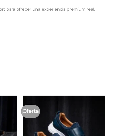
rt para ofrecer una experiencia premium real.
¡Oferta!
Añadir
Añadir
a la
a la
lista
lista
de
de
deseos
deseos