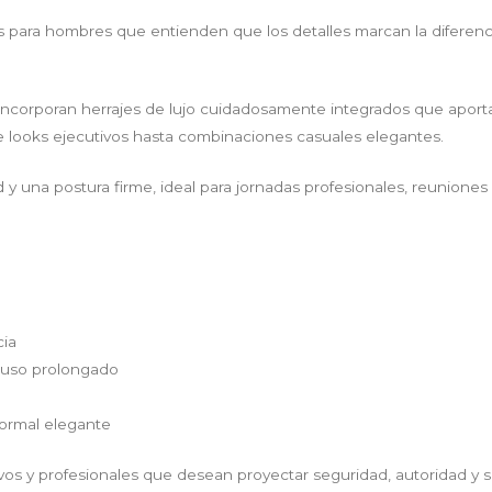
ara hombres que entienden que los detalles marcan la diferencia
incorporan herrajes de lujo cuidadosamente integrados que aportan 
e looks ejecutivos hasta combinaciones casuales elegantes.
ad y una postura firme, ideal para jornadas profesionales, reunion
cia
y uso prolongado
 formal elegante
os y profesionales que desean proyectar seguridad, autoridad y sof