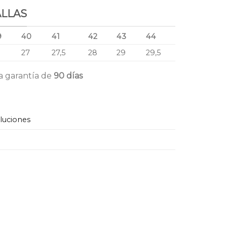
ALLAS
9
40
41
42
43
44
6
27
27,5
28
29
29,5
a garantía de
90 días
oluciones