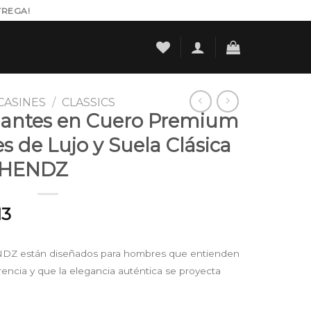
TREGA!
ASINES
/
CLASSICS
gantes en Cuero Premium
es de Lujo y Suela Clásica
| HENDZ
l
Current
13
price
is:
DZ están diseñados para hombres que entienden
00.
$ 156.513.
erencia y que la elegancia auténtica se proyecta