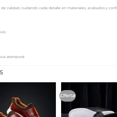
e calidad, cuidando cada detalle en materiales, acabados y confo
nvío
cia atemporal.
S
¡Oferta!
Añadir
a la
lista
de
deseos