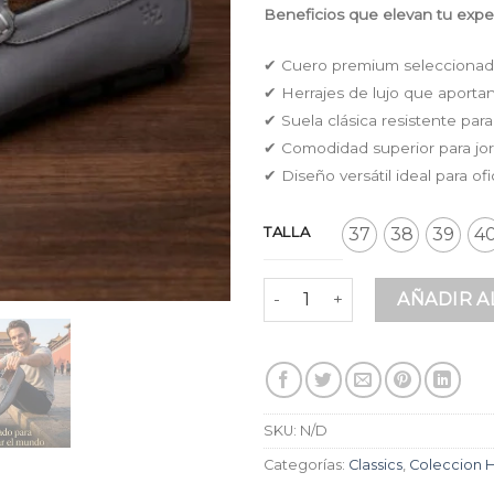
Beneficios que elevan tu exper
✔ Cuero premium seleccionado
✔ Herrajes de lujo que aportan
✔ Suela clásica resistente par
✔ Comodidad superior para jor
✔ Diseño versátil ideal para of
TALLA
37
38
39
4
Mocasines Elegantes en Cuer
AÑADIR A
SKU:
N/D
Categorías:
Classics
,
Coleccion 