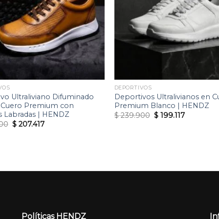
deseos
VOS
DEPORTIVOS
vo Ultraliviano Difuminado
Deportivos Ultralivianos en 
n Cuero Premium con
Premium Blanco | HENDZ
s Labradas | HENDZ
Original
Current
$
239.900
$
199.117
price
price
Original
Current
00
$
207.417
was:
is:
price
price
$ 239.900.
$ 199.117.
was:
is:
$ 249.900.
$ 207.417.
Políticas HENDZ
In