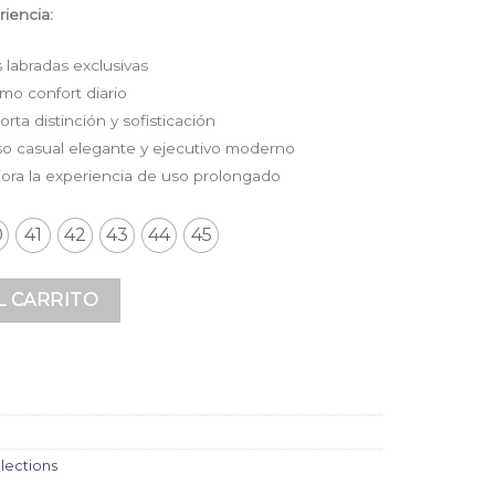
iencia:
labradas exclusivas
imo confort diario
a distinción y sofisticación
 uso casual elegante y ejecutivo moderno
jora la experiencia de uso prolongado
0
41
42
43
44
45
minado Cafe en Cuero Premium con Texturas Labradas | HEND
L CARRITO
lections