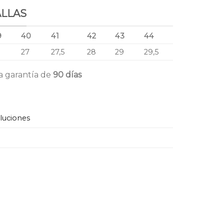
ALLAS
9
40
41
42
43
44
6
27
27,5
28
29
29,5
a garantía de
90 días
oluciones