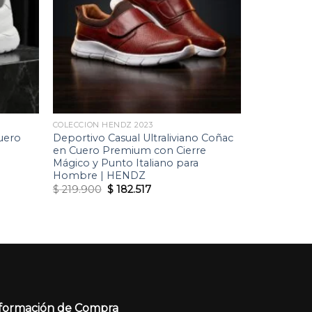
deseos
deseos
COLECCION HENDZ 2023
Cuero
Deportivo Casual Ultraliviano Coñac
en Cuero Premium con Cierre
Mágico y Punto Italiano para
Hombre | HENDZ
Original
Current
$
219.900
$
182.517
price
price
was:
is:
$ 219.900.
$ 182.517.
formación de Compra