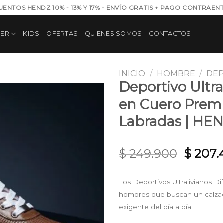
UENTOS HENDZ 10% - 13% Y 17% - ENVÍO GRATIS + PAGO CONTRAEN
JER
KIDS
OFERTAS
QUIENES SOMOS
CONTACTOS
INICIO
/
HOMBRE
/
DE
Deportivo Ultr
en Cuero Prem
Añadir
Labradas | HE
a la
lista de
deseos
Origin
$
249.900
$
207.
price
was:
Los Deportivos Ultralivianos
$ 249.
hombres que buscan un calzado 
exigente del día a día.