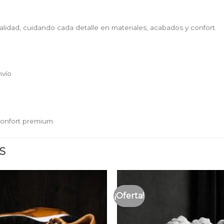
lidad, cuidando cada detalle en materiales, acabados y confort.
nvío
onfort premium.
S
¡Oferta!
Añadir
a la
lista
de