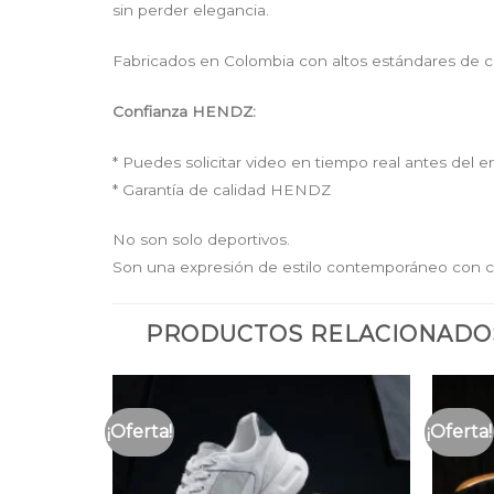
sin perder elegancia.
Fabricados en Colombia con altos estándares de ca
Confianza HENDZ:
* Puedes solicitar video en tiempo real antes del e
* Garantía de calidad HENDZ
No son solo deportivos.
Son una expresión de estilo contemporáneo con c
PRODUCTOS RELACIONADO
¡Oferta!
¡Oferta!
Añadir
Añadir
a la
a la
lista
lista
de
de