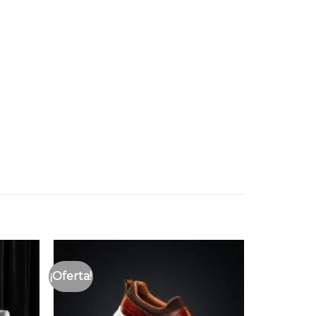
¡Oferta!
Añadir
Añadir
a la
a la
lista
lista
de
de