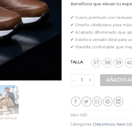
Beneficios que elevan tu exper
✔ Cuero premium con texturas 
✔ Diseño ultraliviano para máx
✔ Acabado difuminado que aport
✔ Estética versátil ideal para
✔ Plantilla confortable que me
TALLA
37
38
39
4
Deportivo Ultraliviano Difu
AÑADIR A
SKU:
N/D
Categorías:
Deportivos
,
New Col