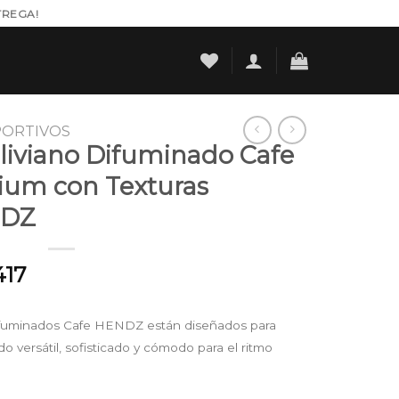
TREGA!
PORTIVOS
aliviano Difuminado Cafe
ium con Texturas
NDZ
al
Current
417
price
is:
 Difuminados Cafe HENDZ están diseñados para
900.
$ 207.417.
versátil, sofisticado y cómodo para el ritmo