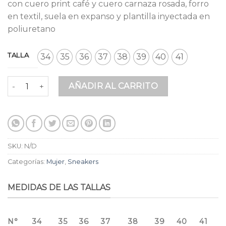
$ 219.900.
$ 182.517.
con cuero print café y cuero carnaza rosada, forro
en textil, suela en expanso y plantilla inyectada en
poliuretano
TALLA
34
35
36
37
38
39
40
41
Tenis H Rosado Cuero cantidad
AÑADIR AL CARRITO
SKU:
N/D
Categorías:
Mujer
,
Sneakers
MEDIDAS DE LAS TALLAS
N°
34
35
36
37
38
39
40
41