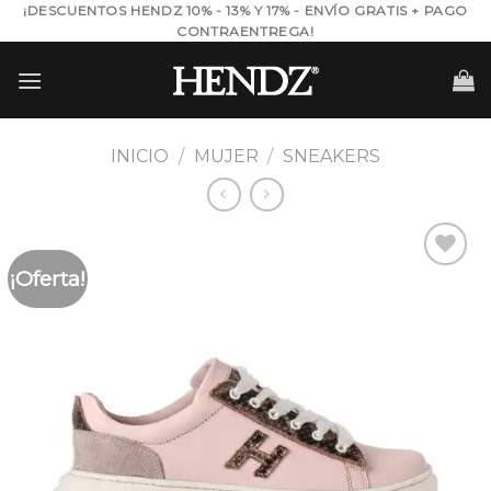
Skip
¡DESCUENTOS HENDZ 10% - 13% Y 17% - ENVÍO GRATIS + PAGO
CONTRAENTREGA!
to
content
INICIO
/
MUJER
/
SNEAKERS
¡Oferta!
Añadir
a la
lista de
deseos