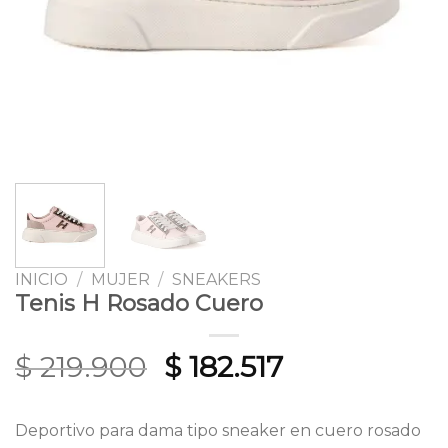
INICIO
/
MUJER
/
SNEAKERS
Tenis H Rosado Cuero
Original
Current
$
219.900
$
182.517
price
price
was:
is:
Deportivo para dama tipo sneaker en cuero rosado