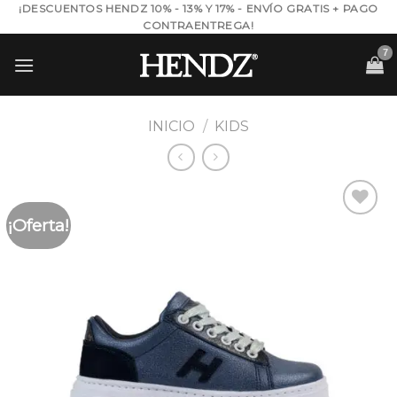
Skip
¡DESCUENTOS HENDZ 10% - 13% Y 17% - ENVÍO GRATIS + PAGO
CONTRAENTREGA!
to
content
INICIO
/
KIDS
¡Oferta!
Añadir
a la
lista de
deseos