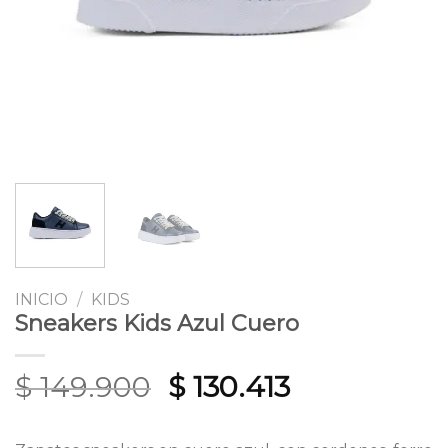
INICIO
/
KIDS
Sneakers Kids Azul Cuero
Original
Current
$
149.900
$
130.413
price
price
was:
is: