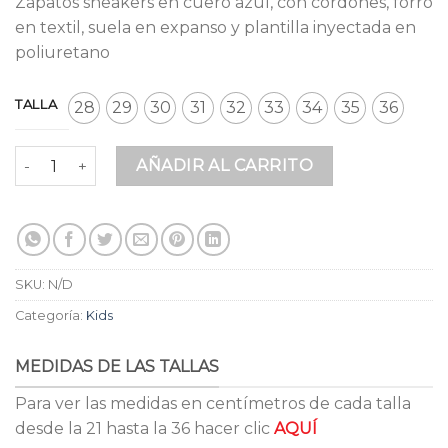
Zapatos sneakers en cuero azul, con cordones, forro
$ 149.900.
$ 130.413.
en textil, suela en expanso y plantilla inyectada en
poliuretano
TALLA
28
29
30
31
32
33
34
35
36
Sneakers Kids Azul Cuero cantidad
AÑADIR AL CARRITO
SKU:
N/D
Categoría:
Kids
MEDIDAS DE LAS TALLAS
Para ver las medidas en centímetros de cada talla
desde la 21 hasta la 36 hacer clic
AQUÍ